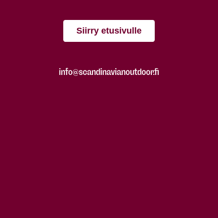
Siirry etusivulle
info@scandinavianoutdoor.fi