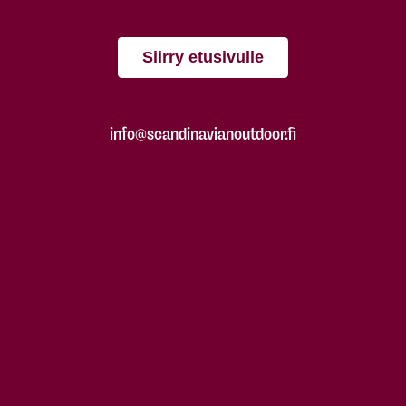
Siirry etusivulle
info@scandinavianoutdoor.fi