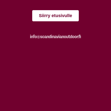
Siirry etusivulle
info@scandinavianoutdoor.fi