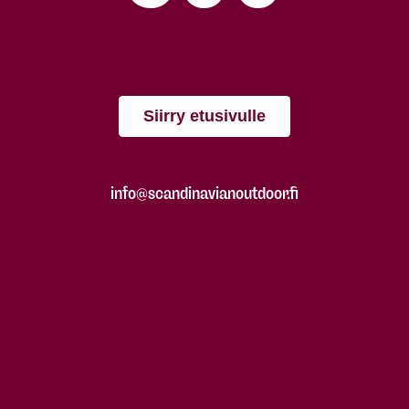
Siirry etusivulle
info@scandinavianoutdoor.fi