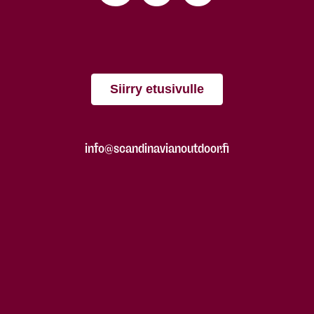
Siirry etusivulle
info@scandinavianoutdoor.fi