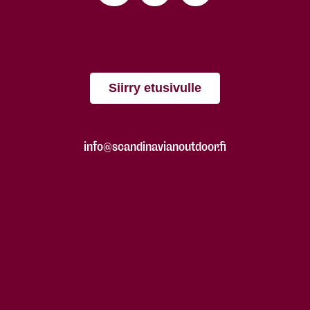
Siirry etusivulle
info@scandinavianoutdoor.fi