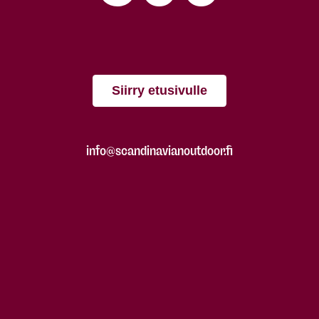
Siirry etusivulle
info@scandinavianoutdoor.fi