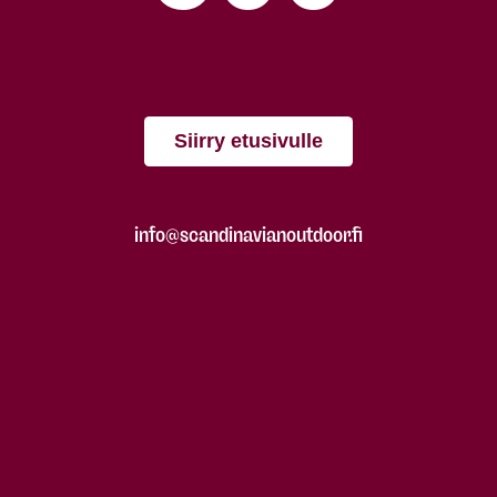
Siirry etusivulle
info@scandinavianoutdoor.fi