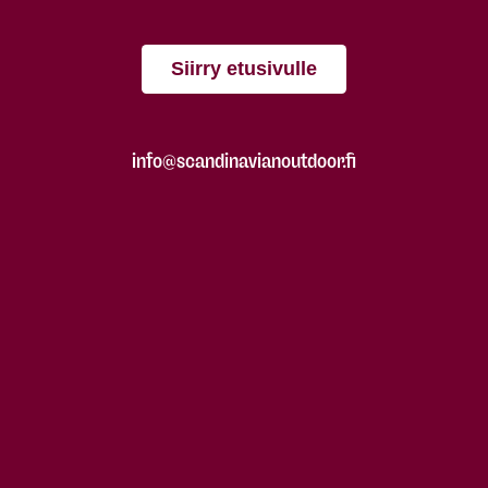
Siirry etusivulle
info@scandinavianoutdoor.fi