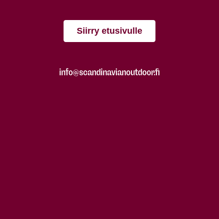
Siirry etusivulle
info@scandinavianoutdoor.fi