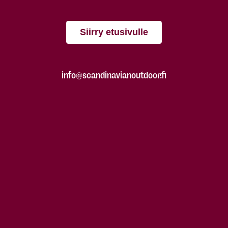
Siirry etusivulle
info@scandinavianoutdoor.fi