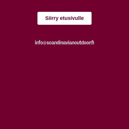
Siirry etusivulle
info@scandinavianoutdoor.fi