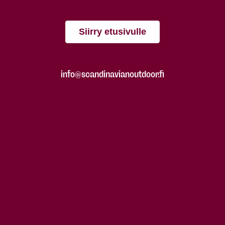
Siirry etusivulle
info@scandinavianoutdoor.fi