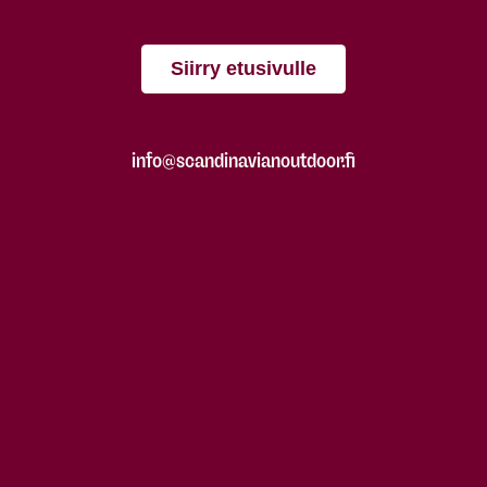
Siirry etusivulle
info@scandinavianoutdoor.fi