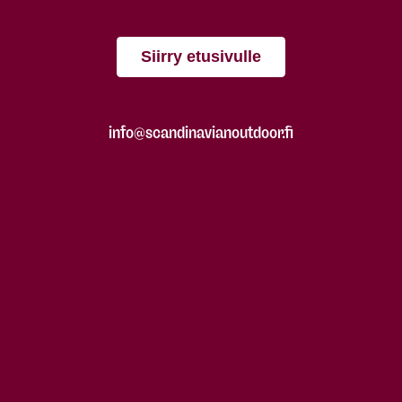
Siirry etusivulle
info@scandinavianoutdoor.fi