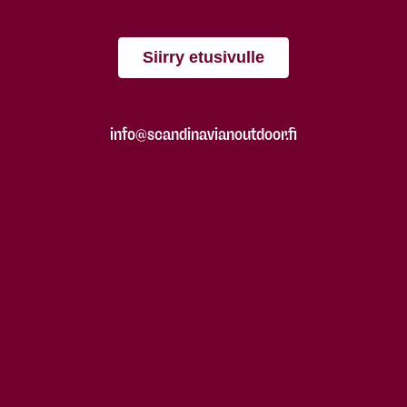
Siirry etusivulle
info@scandinavianoutdoor.fi