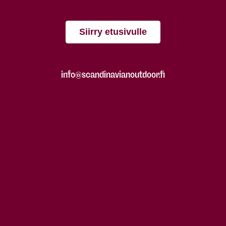
Siirry etusivulle
info@scandinavianoutdoor.fi