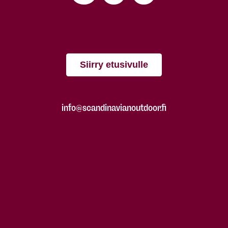
Siirry etusivulle
info@scandinavianoutdoor.fi