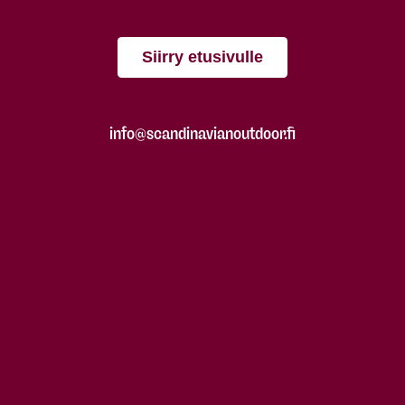
Siirry etusivulle
info@scandinavianoutdoor.fi