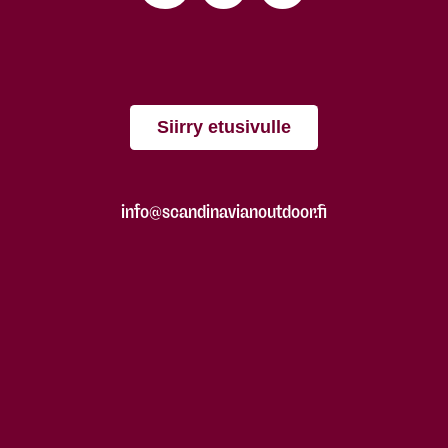
Siirry etusivulle
info@scandinavianoutdoor.fi