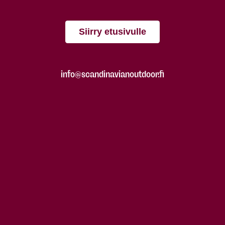
Siirry etusivulle
info@scandinavianoutdoor.fi