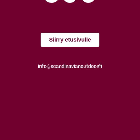
Siirry etusivulle
info@scandinavianoutdoor.fi