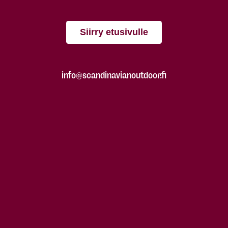
Siirry etusivulle
info@scandinavianoutdoor.fi