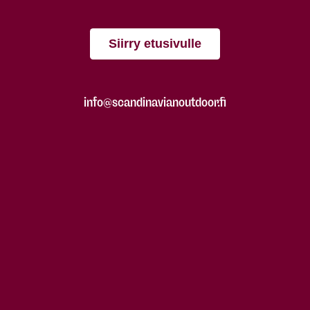
Siirry etusivulle
info@scandinavianoutdoor.fi