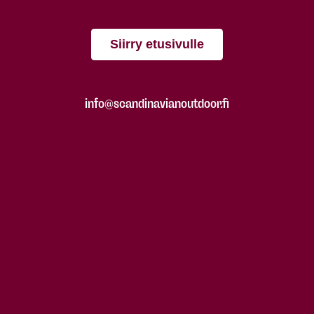
Siirry etusivulle
info@scandinavianoutdoor.fi