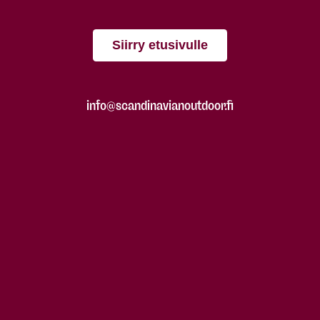
Siirry etusivulle
info@scandinavianoutdoor.fi