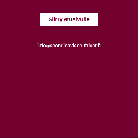
Siirry etusivulle
info@scandinavianoutdoor.fi