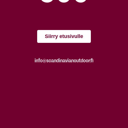
Siirry etusivulle
info@scandinavianoutdoor.fi