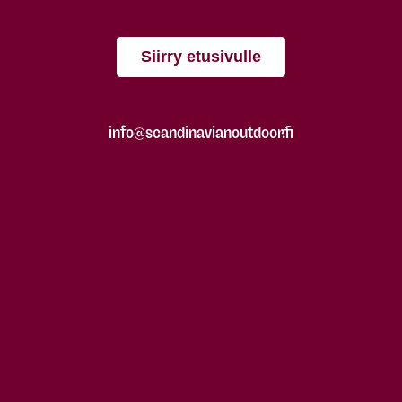
Siirry etusivulle
info@scandinavianoutdoor.fi