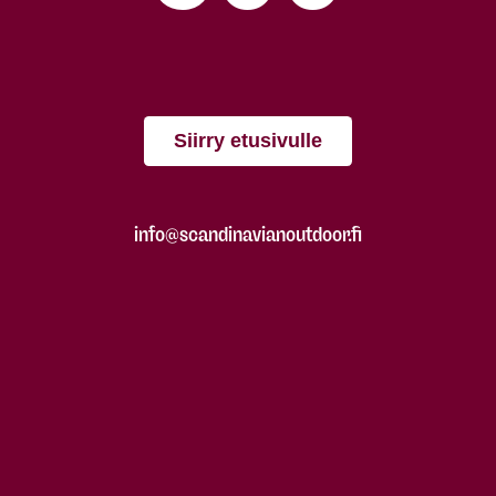
Siirry etusivulle
info@scandinavianoutdoor.fi