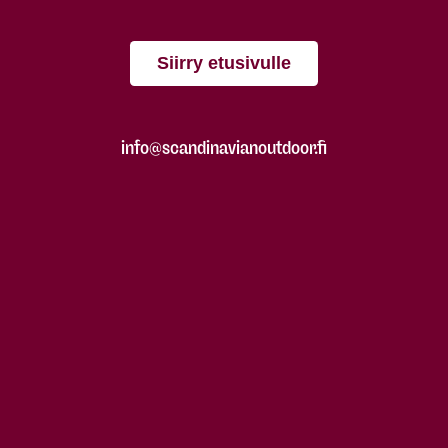
Siirry etusivulle
info@scandinavianoutdoor.fi