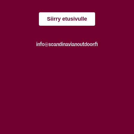
Siirry etusivulle
info@scandinavianoutdoor.fi