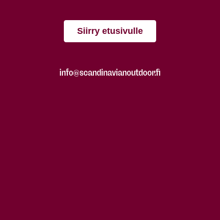
Siirry etusivulle
info@scandinavianoutdoor.fi