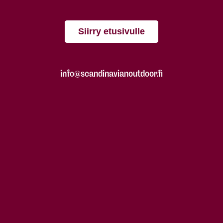
Siirry etusivulle
info@scandinavianoutdoor.fi