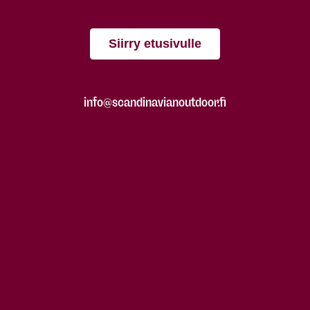
Siirry etusivulle
info@scandinavianoutdoor.fi