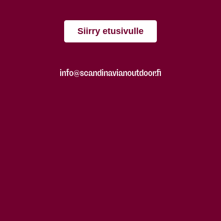
Siirry etusivulle
info@scandinavianoutdoor.fi