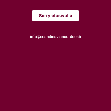
Siirry etusivulle
info@scandinavianoutdoor.fi