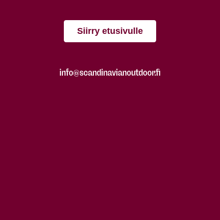
Siirry etusivulle
info@scandinavianoutdoor.fi