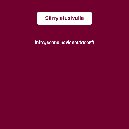
Siirry etusivulle
info@scandinavianoutdoor.fi