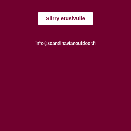
Siirry etusivulle
info@scandinavianoutdoor.fi