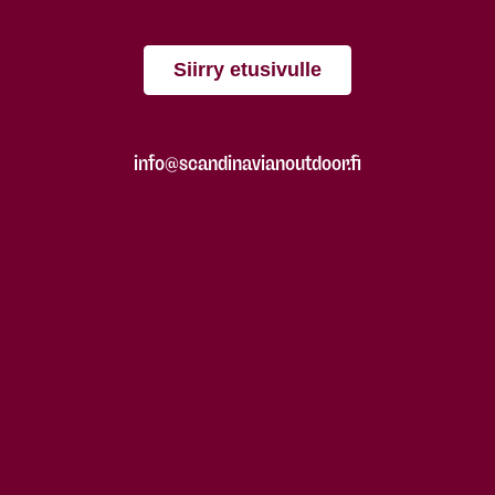
Siirry etusivulle
info@scandinavianoutdoor.fi