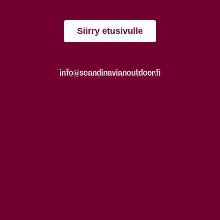
Siirry etusivulle
info@scandinavianoutdoor.fi