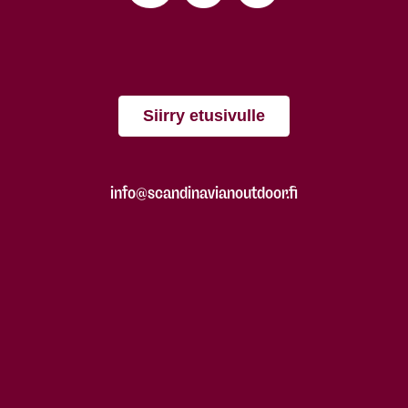
Siirry etusivulle
info@scandinavianoutdoor.fi