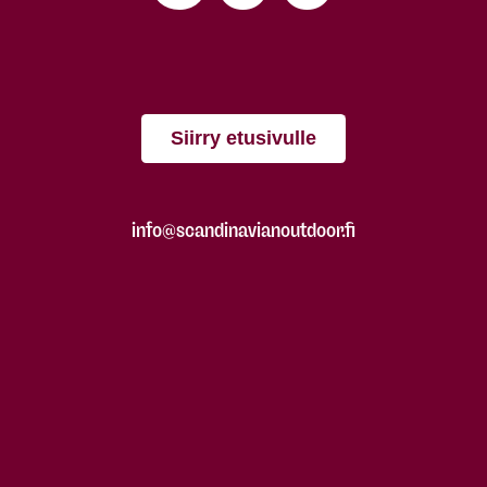
Siirry etusivulle
info@scandinavianoutdoor.fi