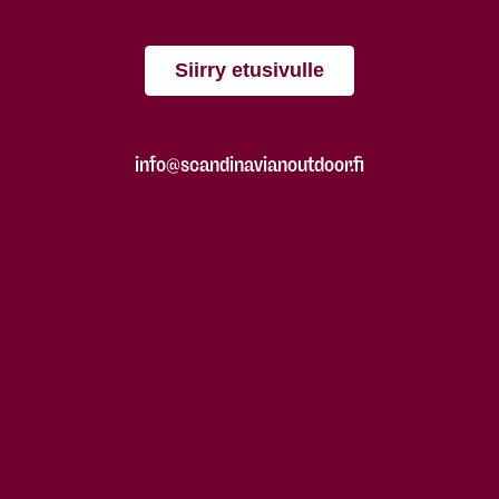
Siirry etusivulle
info@scandinavianoutdoor.fi