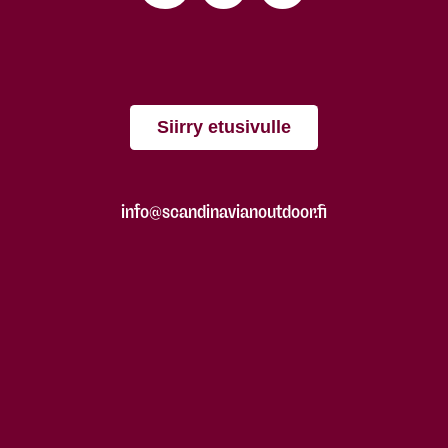
Siirry etusivulle
info@scandinavianoutdoor.fi