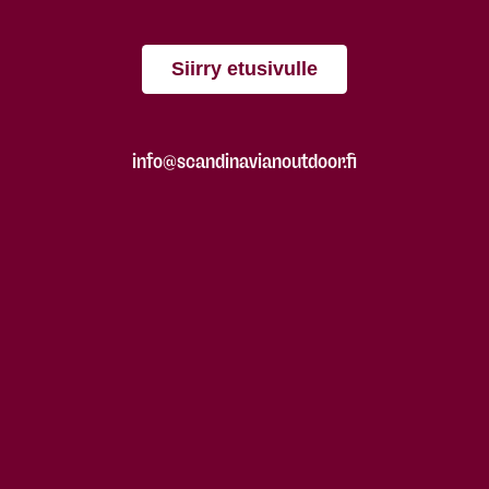
Siirry etusivulle
info@scandinavianoutdoor.fi