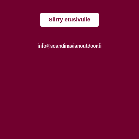
Siirry etusivulle
info@scandinavianoutdoor.fi