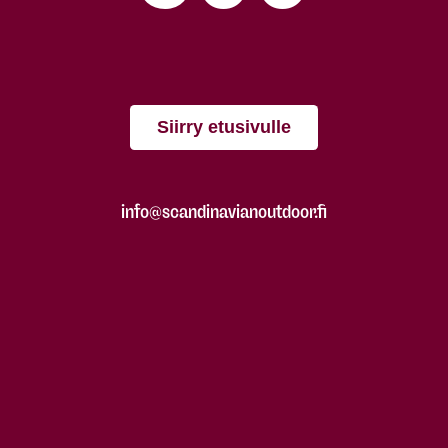
Siirry etusivulle
info@scandinavianoutdoor.fi