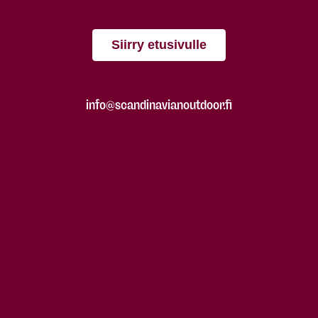
Siirry etusivulle
info@scandinavianoutdoor.fi